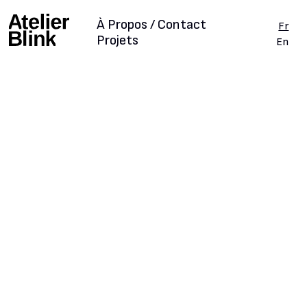
À Propos / Contact
Fr
Projets
En
Réemploi
Scénographie
Scénographie