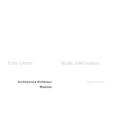
Etats-Limites
Yézidis, soleil invaincu
Architecture d'intérieur
Signalétique
Mobilier