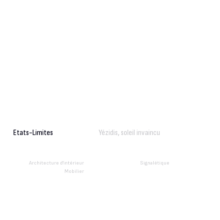
Etats-Limites
Yézidis, soleil invaincu
Architecture d'intérieur
Signalétique
Mobilier