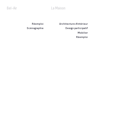
Bel-Air
La Maison
Réemploi
Architecture d'intérieur
Scénographie
Design participatif
Mobilier
Réemploi