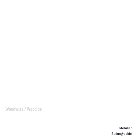
Woodwize / Wood.be
Mobilier
Scénographie