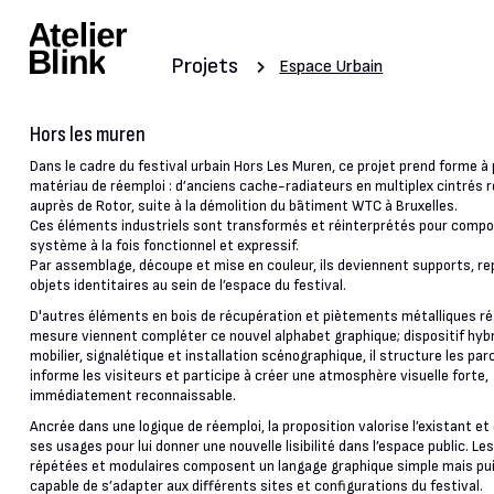
Projets
Espace Urbain
Hors les muren
Dans le cadre du festival urbain Hors Les Muren, ce projet prend forme à p
matériau de réemploi : d’anciens cache-radiateurs en multiplex cintrés 
auprès de Rotor, suite à la démolition du bâtiment WTC à Bruxelles.
Ces éléments industriels sont transformés et réinterprétés pour compo
système à la fois fonctionnel et expressif.
Par assemblage, découpe et mise en couleur, ils deviennent supports, re
objets identitaires au sein de l’espace du festival.
D'autres éléments en bois de récupération et piètements métalliques ré
mesure viennent compléter ce nouvel alphabet graphique; dispositif hybr
mobilier, signalétique et installation scénographique, il structure les par
informe les visiteurs et participe à créer une atmosphère visuelle forte,
immédiatement reconnaissable.
Ancrée dans une logique de réemploi, la proposition valorise l’existant e
ses usages pour lui donner une nouvelle lisibilité dans l’espace public. Le
répétées et modulaires composent un langage graphique simple mais pu
capable de s’adapter aux différents sites et configurations du festival.