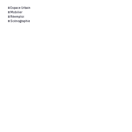
#
Espace Urbain
#
Mobilier
#
Réemploi
#
Scénographie