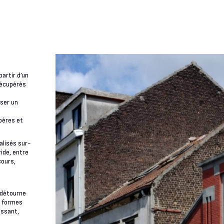
artir d’un
récupérés
ser un
pères et
alisés sur-
ide, entre
cours,
t détourne
s formes
issant,