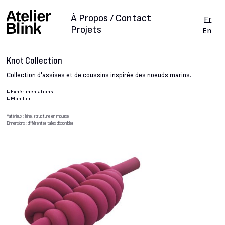
À Propos / Contact
Fr
Projets
En
Knot Collection
Collection d'assises et de coussins inspirée des noeuds marins.
#
Expérimentations
#
Mobilier
Matériaux : laine, structure en mousse
Dimensions : différentes tailles disponibles