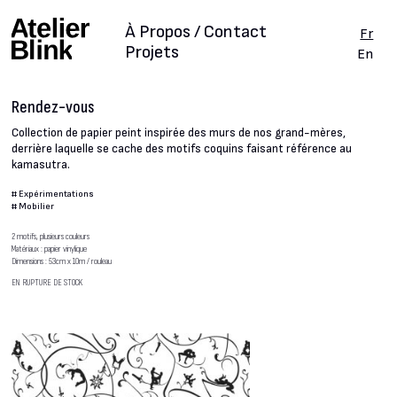
À Propos / Contact
Fr
Projets
En
Rendez-vous
Collection de papier peint inspirée des murs de nos grand-mères,
derrière laquelle se cache des motifs coquins faisant référence au
kamasutra.
#
Expérimentations
#
Mobilier
2 motifs, plusieurs couleurs
Matériaux : papier vinylique
Dimensions : 53cm x 10m / rouleau
EN RUPTURE DE STOCK