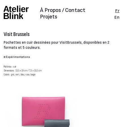
À Propos / Contact
Fr
Projets
En
Visit Brussels
Pochettes en cuir dessinées pour VisitBrussels, disponibles en 2
formats et 5 couleurs.
#
Expérimentations
Matériau : cuir
Dimensions : 13,5 x 19 cm / 7,5 x 10,5 cm
Coloris : gris, vert, bleu, rose, beige