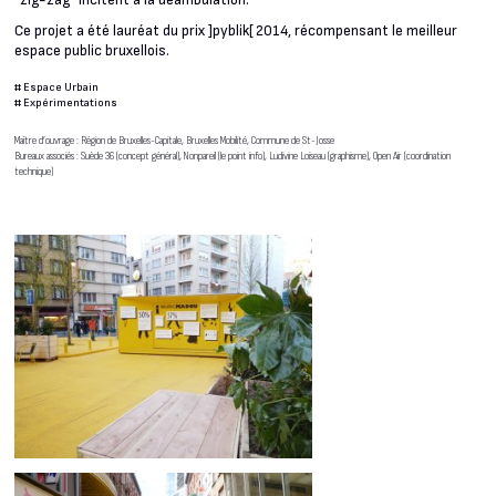
“zig-zag” incitent à la déambulation.
Ce projet a été lauréat du prix ]pyblik[ 2014, récompensant le meilleur
espace public bruxellois.
#
Espace Urbain
#
Expérimentations
Maître d’ouvrage : Région de Bruxelles-Capitale, Bruxelles Mobilité, Commune de St-Josse
Bureaux associés : Suède 36 (concept général), Nonpareil (le point info), Ludivine Loiseau (graphisme), Open Air (coordination
technique)