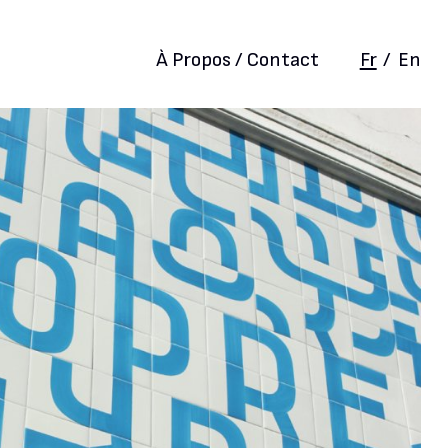
À Propos / Contact
Fr
/
En