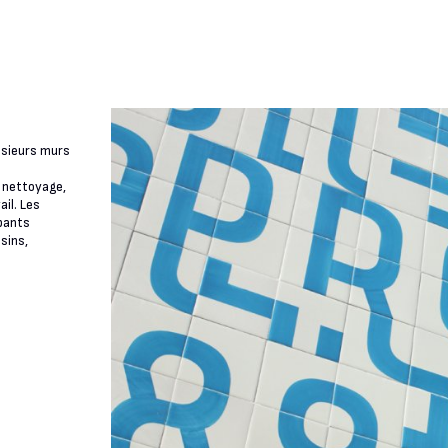
lusieurs murs
u nettoyage,
il. Les
pants
sins,