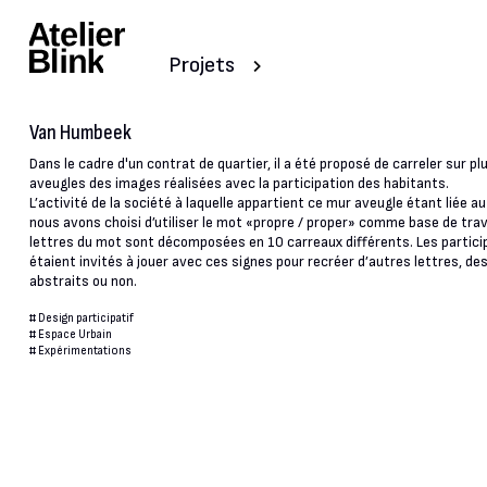
Projets
Van Humbeek
Dans le cadre d'un contrat de quartier, il a été proposé de carreler sur p
aveugles des images réalisées avec la participation des habitants.
L’activité de la société à laquelle appartient ce mur aveugle étant liée a
nous avons choisi d’utiliser le mot «propre / proper» comme base de trava
lettres du mot sont décomposées en 10 carreaux différents. Les partici
étaient invités à jouer avec ces signes pour recréer d’autres lettres, des
abstraits ou non.
#
Design participatif
#
Espace Urbain
#
Expérimentations